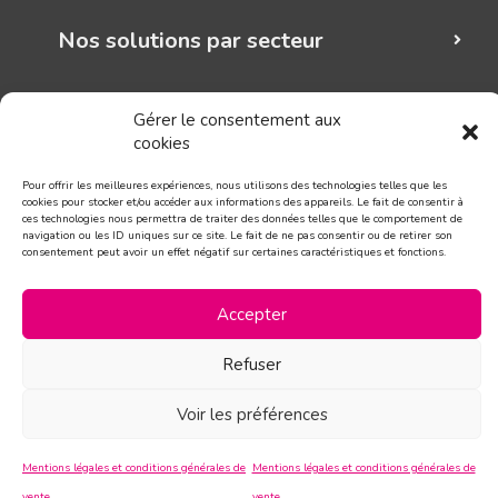
Nos solutions par secteur
Mungo graphic
Gérer le consentement aux
cookies
Suivez-nous!
Pour offrir les meilleures expériences, nous utilisons des technologies telles que les
cookies pour stocker et/ou accéder aux informations des appareils. Le fait de consentir à
CONTACT
ces technologies nous permettra de traiter des données telles que le comportement de
navigation ou les ID uniques sur ce site. Le fait de ne pas consentir ou de retirer son
consentement peut avoir un effet négatif sur certaines caractéristiques et fonctions.
Accepter
Refuser
Voir les préférences
Mentions légales et conditions générales de
Mentions légales et conditions générales de
vente
vente