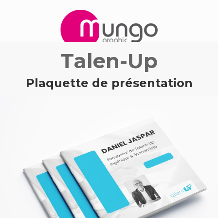
Talen-Up
Parlons de votre projet
Plaquette de présentation