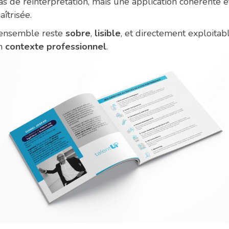
as de réinterprétation, mais une application cohérente e
aîtrisée.
’ensemble reste
sobre
,
lisible
, et directement exploitab
n
contexte professionnel
.