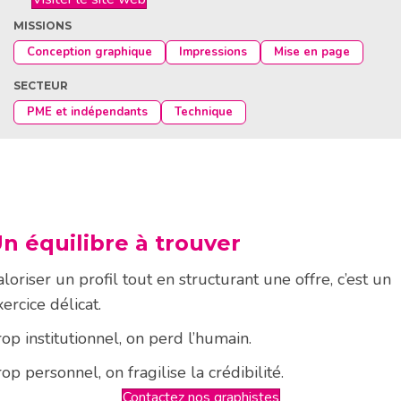
MISSIONS
Conception graphique
Impressions
Mise en page
SECTEUR
PME et indépendants
Technique
n équilibre à trouver
aloriser un profil tout en structurant une offre, c’est un
xercice délicat.
rop institutionnel, on perd l’humain.
rop personnel, on fragilise la crédibilité.
Contactez nos graphistes