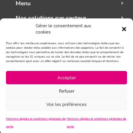
Menu
Nos solutions par secteur
Gérer le consentement aux
cookies
Mungo graphic
Pour offrir les meilleures expériences, nous utilisons des technologies telles que les
Suivez-nous!
cookies pour stocker et/ou accéder aux informations des appareils. Le fait de consentir à
ces technologies nous permettra de traiter des données telles que le comportement de
navigation ou les ID uniques sur ce site. Le fait de ne pas consentir ou de retirer son
consentement peut avoir un effet négatif sur certaines caractéristiques et fonctions.
CONTACT
Accepter
Refuser
Voir les préférences
Mentions légales et conditions générales de
Mentions légales et conditions générales de
vente
vente