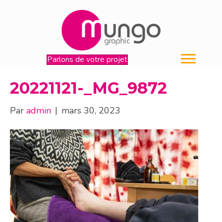
Parlons de votre projet
20221121-_MG_9872
Par
admin
|
mars 30, 2023