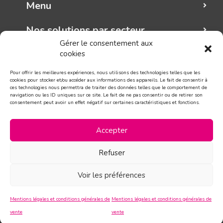
Menu
Nos solutions par secteur
Gérer le consentement aux
cookies
Mungo graphic
Pour offrir les meilleures expériences, nous utilisons des technologies telles que les
Suivez-nous!
cookies pour stocker et/ou accéder aux informations des appareils. Le fait de consentir à
ces technologies nous permettra de traiter des données telles que le comportement de
navigation ou les ID uniques sur ce site. Le fait de ne pas consentir ou de retirer son
consentement peut avoir un effet négatif sur certaines caractéristiques et fonctions.
CONTACT
Accepter
Refuser
Voir les préférences
Mentions légales et conditions générales de
Mentions légales et conditions générales de
vente
vente