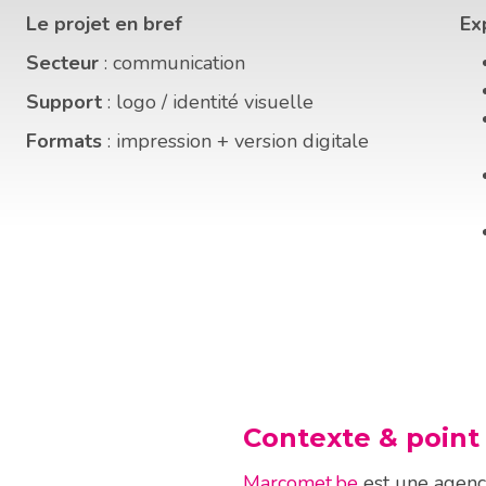
Le projet en bref
Ex
Secteur
: communication
Support
: logo / identité visuelle
Formats
: impression + version digitale
Contexte & point
Marcomet.be
est une agenc