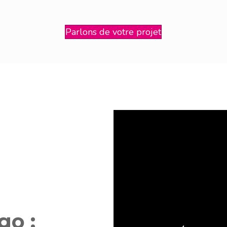
Parlons de votre projet
go :