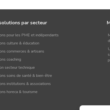
solutions par secteur
M
ions pour les PME et indépendants
M
d
ons culture & éducation
U
ions commerces & artisans
s
ions coaching
p
ion secteur technique
ions soins de santé & bien-être
ons institutions & associations
ions horeca & tourisme