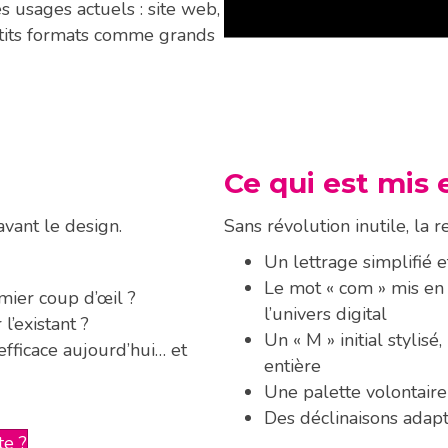
es usages actuels : site web,
petits formats comme grands
Ce qui est mis
vant le design.
Sans révolution inutile, la 
Un lettrage simplifié 
Le mot « com » mis en 
emier coup d’œil ?
l’univers digital
l’existant ?
Un « M » initial stylis
efficace aujourd’hui… et
entière
Une palette volontair
Des déclinaisons adapté
te ?