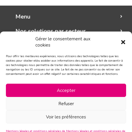
Menu
Nos solutions par secteur
Gérer le consentement aux
cookies
Mungo graphic
Pour offrir les meilleures expériences, nous utilisons des technologies telles que les
Suivez-nous!
cookies pour stocker et/ou accéder aux informations des appareils. Le fait de consentir à
ces technologies nous permettra de traiter des données telles que le comportement de
navigation ou les ID uniques sur ce site. Le fait de ne pas consentir ou de retirer son
consentement peut avoir un effet négatif sur certaines caractéristiques et fonctions.
CONTACT
Accepter
Refuser
Voir les préférences
Mentions légales et conditions générales de
Mentions légales et conditions générales de