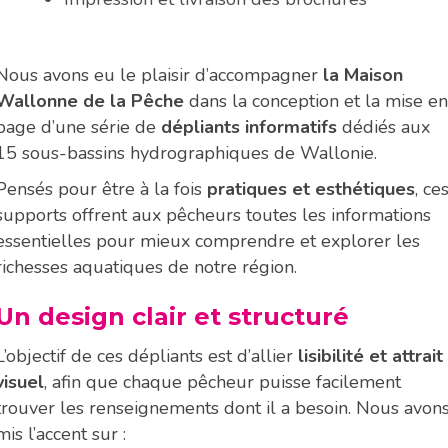
Nous avons eu le plaisir d’accompagner
la Maison
Wallonne de la Pêche
dans la conception et la mise en
page d’une série de
dépliants informatifs
dédiés aux
15 sous-bassins hydrographiques de Wallonie.
Pensés pour être à la fois
pratiques et esthétiques
, ce
supports offrent aux pêcheurs toutes les informations
essentielles pour mieux comprendre et explorer les
richesses aquatiques de notre région.
Un design clair et structuré
L’objectif de ces dépliants est d’allier
lisibilité et attrait
visuel
, afin que chaque pêcheur puisse facilement
trouver les renseignements dont il a besoin. Nous avon
mis l’accent sur :