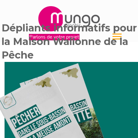
Dépliants informatifs pour
Parlons de votre projet
la Maison Wallonne de la
Pêche