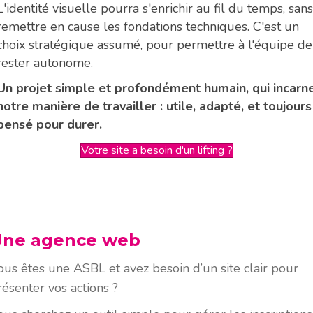
L'identité visuelle pourra s'enrichir au fil du temps, sans
remettre en cause les fondations techniques. C'est un
choix stratégique assumé, pour permettre à l'équipe de
rester autonome.
Un projet simple et profondément humain, qui incarn
notre manière de travailler : utile, adapté, et toujours
pensé pour durer.
Votre site a besoin d'un lifting ?
Une agence web
ous êtes une ASBL et avez besoin d’un site clair pour
résenter vos actions ?