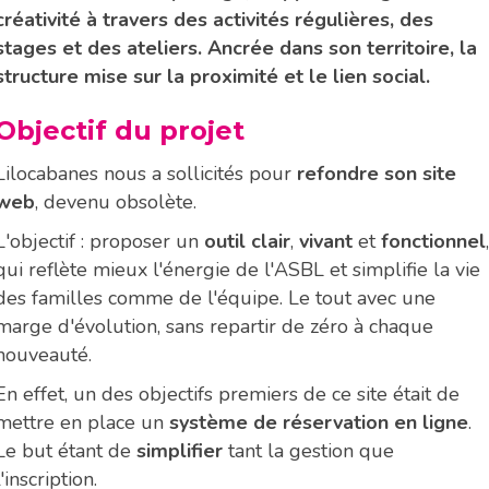
créativité à travers des activités régulières, des
stages et des ateliers. Ancrée dans son territoire, la
structure mise sur la proximité et le lien social.
Objectif du projet
Lilocabanes nous a sollicités pour
refondre son site
web
, devenu obsolète.
L'objectif : proposer un
outil clair
,
vivant
et
fonctionnel
,
qui reflète mieux l'énergie de l'ASBL et simplifie la vie
des familles comme de l'équipe. Le tout avec une
marge d'évolution, sans repartir de zéro à chaque
nouveauté.
En effet, un des objectifs premiers de ce site était de
mettre en place un
système de réservation en ligne
.
Le but étant de
simplifier
tant la gestion que
l'inscription.