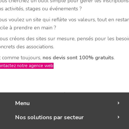
ous cherchez un outil simple pour gérer les inscriptions
os activités, stages ou événements ?
ous voulez un site qui reflète vos valeurs, tout en resta
acile à prendre en main ?
ous créons des sites sur mesure, pensés pour les besoi
oncrets des associations.
t comme toujours,
nos devis sont 100% gratuits
.
ontactez notre agence web
Menu
Nos solutions par secteur