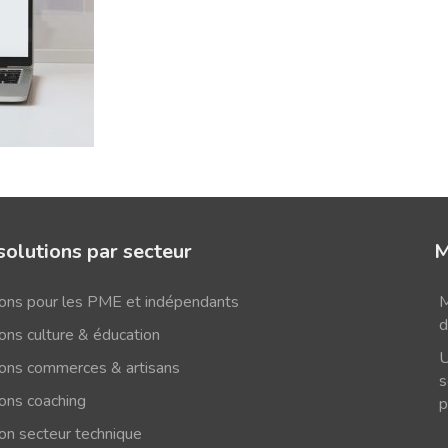
solutions par secteur
M
ions pour les PME et indépendants
M
d
ons culture & éducation
U
ions commerces & artisans
s
ions coaching
p
ion secteur technique