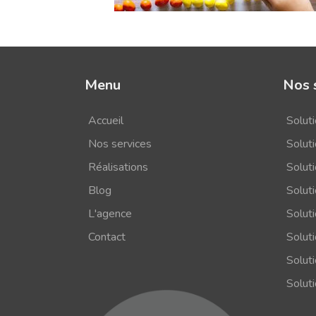
Menu
Nos 
Accueil
Solut
Nos services
Soluti
Réalisations
Solut
Blog
Solut
L'agence
Solut
Contact
Solut
Soluti
Solut