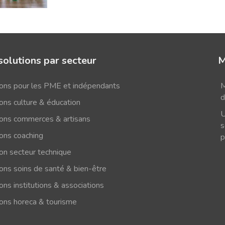
solutions par secteur
M
ions pour les PME et indépendants
M
d
ons culture & éducation
U
ions commerces & artisans
s
ions coaching
p
ion secteur technique
ions soins de santé & bien-être
ons institutions & associations
ions horeca & tourisme