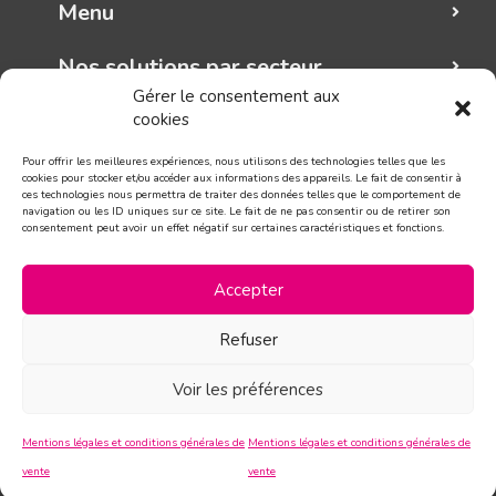
Menu
Nos solutions par secteur
Gérer le consentement aux
cookies
Mungo graphic
Pour offrir les meilleures expériences, nous utilisons des technologies telles que les
Suivez-nous!
cookies pour stocker et/ou accéder aux informations des appareils. Le fait de consentir à
ces technologies nous permettra de traiter des données telles que le comportement de
navigation ou les ID uniques sur ce site. Le fait de ne pas consentir ou de retirer son
consentement peut avoir un effet négatif sur certaines caractéristiques et fonctions.
CONTACT
Accepter
Refuser
Voir les préférences
Mentions légales et conditions générales de
Mentions légales et conditions générales de
vente
vente