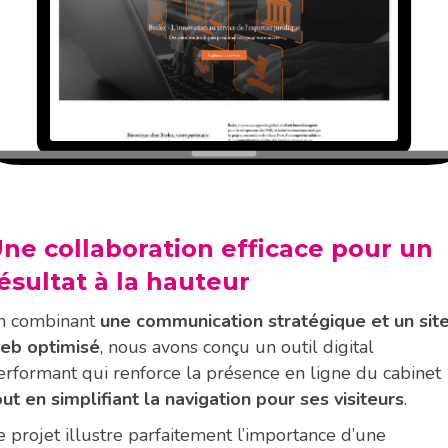
ne collaboration efficace pour un
ésultat à la hauteur
n combinant
une communication stratégique et un sit
eb optimisé
, nous avons conçu un outil digital
erformant qui renforce la présence en ligne du cabinet
out en simplifiant la navigation pour ses visiteurs
.
e projet illustre parfaitement l’importance d’une