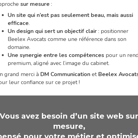
pproche
sur mesure
:
Un site qui n’est pas seulement beau, mais aussi
efficace
.
Un design qui sert un objectif clair
: positionner
Beelex Avocats comme une référence dans son
domaine.
Une synergie entre les compétences
pour un ren
premium, aligné avec l’image du cabinet.
n grand merci à
DM Communication
et
Beelex Avocat
our leur confiance sur ce projet !
Vous avez besoin d’un site web su
mesure,
pensé pour votre métier et optimis