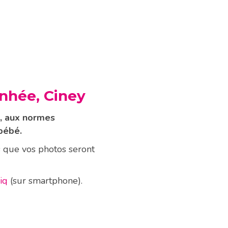
Anhée, Ciney
é, aux normes
bébé.
s que vos photos seront
iq
(sur smartphone).