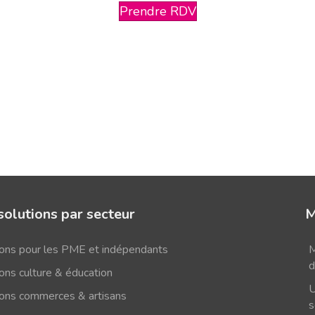
Prendre RDV
solutions par secteur
M
ions pour les PME et indépendants
M
d
ons culture & éducation
U
ions commerces & artisans
s