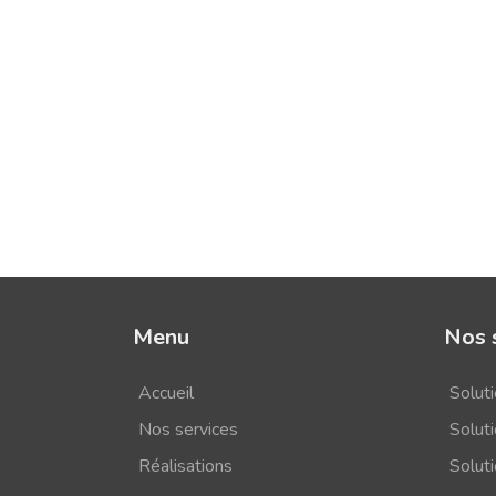
Menu
Nos 
Accueil
Solut
Nos services
Soluti
Réalisations
Solut