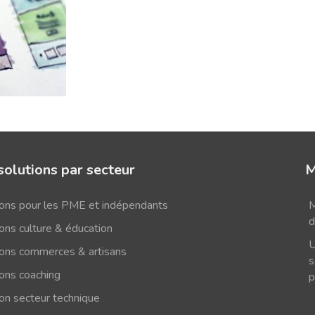
solutions par secteur
M
ions pour les PME et indépendants
M
d
ons culture & éducation
U
ions commerces & artisans
s
ions coaching
p
ion secteur technique