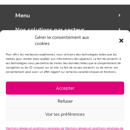
Menu
Nos solutions par secteur
Gérer le consentement aux
cookies
Mungo graphic
Pour offrir les meilleures expériences, nous utilisons des technologies telles que les
Suivez-nous!
cookies pour stocker et/ou accéder aux informations des appareils. Le fait de consentir à
ces technologies nous permettra de traiter des données telles que le comportement de
navigation ou les ID uniques sur ce site. Le fait de ne pas consentir ou de retirer son
consentement peut avoir un effet négatif sur certaines caractéristiques et fonctions.
CONTACT
Accepter
Refuser
Voir les préférences
Mentions légales et conditions générales de
Mentions légales et conditions générales de